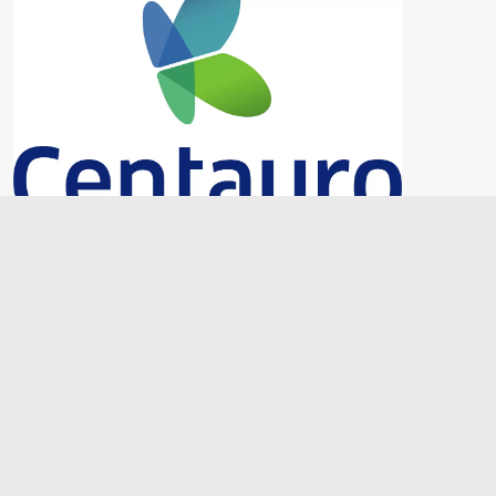
L-101 Y L-102
Abierto Hoy
10:00 am
8:00 pm